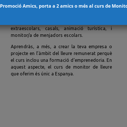
A l’Escola de Monitors de Barcelona et
 Promoció Amics, porta a 2 amics o més al curs de Monit
formaràs per trobar feina com a MONITOR/A
d’activitats de lleure, activitats esportives,
culturals, artístiques, esplais, colònies,
extraescolars, casals, animació turística, i
monitor/a de menjadors escolars.
Aprendràs, a més, a crear la teva empresa o
projecte en l’àmbit del lleure remunerat perquè
el curs inclou una formació d’emprenedoria. En
aquest aspecte, el curs de monitor de lleure
que oferim és únic a Espanya.