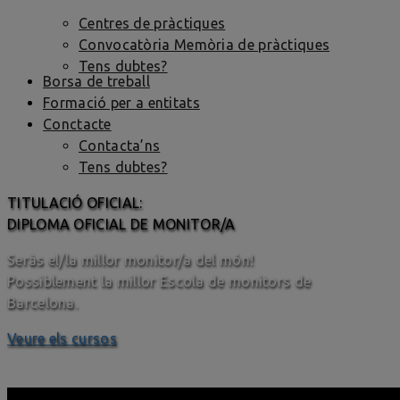
Centres de pràctiques
Convocatòria Memòria de pràctiques
Tens dubtes?
Borsa de treball
Formació per a entitats
Conctacte
Contacta’ns
Tens dubtes?
TITULACIÓ OFICIAL:
DIPLOMA OFICIAL DE MONITOR/A
Seràs el/la millor monitor/a del món!
Possiblement la millor Escola de monitors de
Barcelona.
Veure els cursos