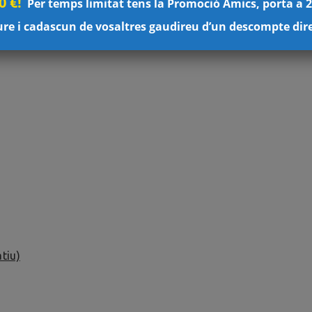
 €!
Per temps limitat tens la Promoció Amics, porta a 2
ure i cadascun de vosaltres gaudireu d’un descompte dire
tiu)