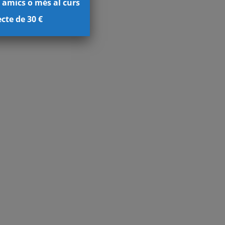
 amics o més al curs
cte de 30 €