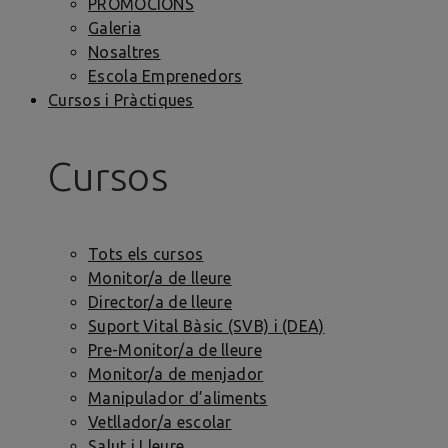
PROMOCIONS
Galeria
Nosaltres
Escola Emprenedors
Cursos i Pràctiques
Cursos
Tots els cursos
Monitor/a de lleure
Director/a de lleure
Suport Vital Bàsic (SVB) i (DEA)
Pre-Monitor/a de lleure
Monitor/a de menjador
Manipulador d’aliments
Vetllador/a escolar
Salut i Lleure