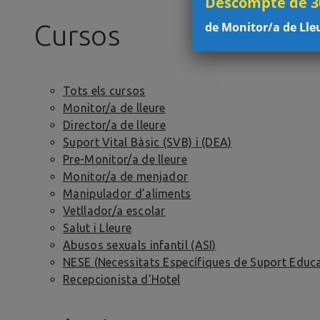
Descompte de 30
de Monitor/a de Lle
Cursos
Tots els cursos
Monitor/a de lleure
Director/a de lleure
Suport Vital Bàsic (SVB) i (DEA)
Pre-Monitor/a de lleure
Monitor/a de menjador
Manipulador d’aliments
Vetllador/a escolar
Salut i Lleure
Abusos sexuals infantil (ASI)
NESE (Necessitats Específiques de Suport Educa
Recepcionista d’Hotel