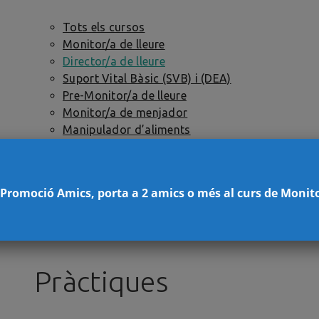
Tots els cursos
Monitor/a de lleure
Director/a de lleure
Suport Vital Bàsic (SVB) i (DEA)
Pre-Monitor/a de lleure
Monitor/a de menjador
Manipulador d’aliments
Vetllador/a escolar
Salut i Lleure
Abusos sexuals infantil (ASI)
 Promoció Amics, porta a 2 amics o més al curs de Monit
NESE (Necessitats Específiques de Suport
Educatiu)
Recepcionista d’Hotel
Pràctiques