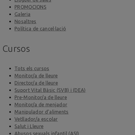
PROMOCIONS
Galeria
Nosaltres
Política de cancel·lació
Cursos
Tots els cursos
Monitor/a de lleure
Director/a de lleure
Suport Vital Bàsic (SVB) i (DEA)
Pre-Monitor/a de lleure
Monitor/a de menjador
Manipulador d’aliments
Vetllador/a escolar
Salut i Lleure
Abusos sexuals infantil (ASI)