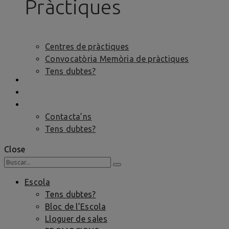
Pràctiques
Centres de pràctiques
Convocatòria Memòria de pràctiques
Tens dubtes?
BORSA DE TREBALL
FORMACIÓ PER A ENTITATS
CONCTACTE
Contacta’ns
Tens dubtes?
Close
Escola
Tens dubtes?
Bloc de l’Escola
Lloguer de sales