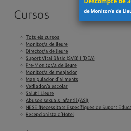
Descompte de 30
de Monitor/a de Lle
Cursos
Tots els cursos
Monitor/a de lleure
Director/a de lleure
Suport Vital Bàsic (SVB) i (DEA)
Pre-Monitor/a de lleure
Monitor/a de menjador
Manipulador d’aliments
Vetllador/a escolar
Salut i Lleure
Abusos sexuals infantil (ASI)
NESE (Necessitats Específiques de Suport Educa
Recepcionista d’Hotel