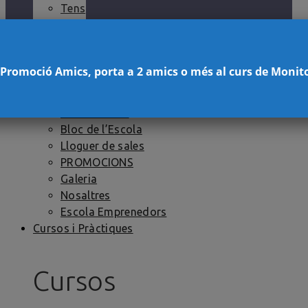
Tens
dubtes?
Close
 Promoció Amics, porta a 2 amics o més al curs de Monit
Escola
Tens dubtes?
Bloc de l’Escola
Lloguer de sales
PROMOCIONS
Galeria
Nosaltres
Escola Emprenedors
Cursos i Pràctiques
Cursos