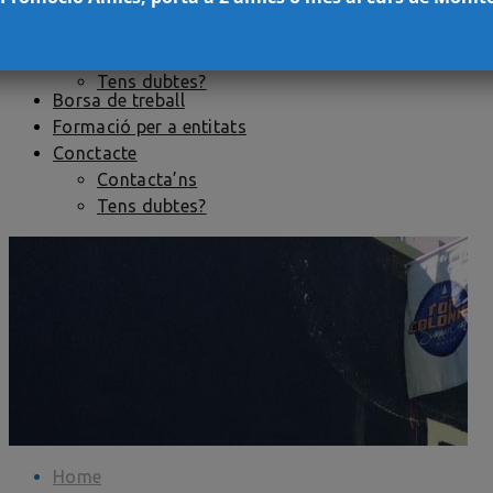
Centres de pràctiques
Convocatòria Memòria de pràctiques
Tens dubtes?
Borsa de treball
Formació per a entitats
Conctacte
Contacta’ns
Tens dubtes?
Home