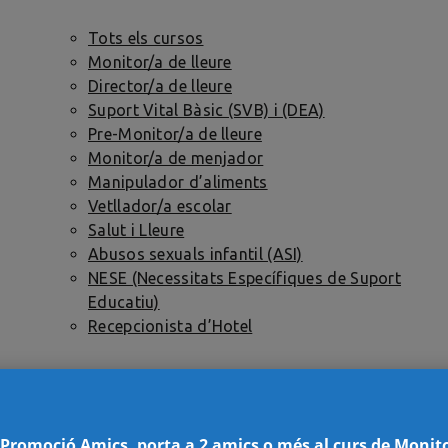
Tots els cursos
Monitor/a de lleure
Director/a de lleure
Suport Vital Bàsic (SVB) i (DEA)
Pre-Monitor/a de lleure
Monitor/a de menjador
Manipulador d’aliments
Vetllador/a escolar
Salut i Lleure
Abusos sexuals infantil (ASI)
NESE (Necessitats Específiques de Suport
Educatiu)
Recepcionista d’Hotel
Pràctiques
 Promoció Amics, porta a 2 amics o més al curs de Monit