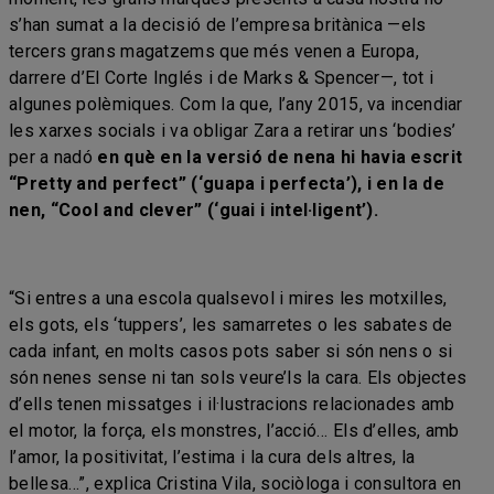
s’han sumat a la decisió de l’empresa britànica —els
tercers grans magatzems que més venen a Europa,
darrere d’El Corte Inglés i de Marks & Spencer—, tot i
algunes polèmiques. Com la que, l’any 2015, va incendiar
les xarxes socials i va obligar Zara a retirar uns ‘bodies’
per a nadó
en què en la versió de nena hi havia escrit
“Pretty and perfect” (‘guapa i perfecta’), i en la de
nen, “Cool and clever” (‘guai i intel·ligent’).
“Si entres a una escola qualsevol i mires les motxilles,
els gots, els ‘tuppers’, les samarretes o les sabates de
cada infant, en molts casos pots saber si són nens o si
són nenes sense ni tan sols veure’ls la cara. Els objectes
d’ells tenen missatges i il·lustracions relacionades amb
el motor, la força, els monstres, l’acció… Els d’elles, amb
l’amor, la positivitat, l’estima i la cura dels altres, la
bellesa…”, explica Cristina Vila, sociòloga i consultora en