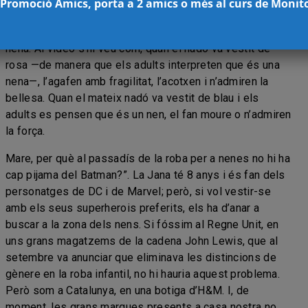
 Promoció Amics, porta a 2 amics o més al curs de Monit
adults tracten de manera diferent una criatura de pocs
mesos de vida segons si es pensen que és un nen o una
nena. Al vídeo s’hi veu com, quan el nadó va vestit de
rosa —de manera que els adults interpreten que és una
nena—, l’agafen amb fragilitat, l’acotxen i n’admiren la
bellesa. Quan el mateix nadó va vestit de blau i els
adults es pensen que és un nen, el fan moure o n’admiren
la força.
Mare, per què al passadís de la roba per a nenes no hi ha
cap pijama del Batman?”. La Jana té 8 anys i és fan dels
personatges de DC i de Marvel; però, si vol vestir-se
amb els seus superherois preferits, els ha d’anar a
buscar a la zona dels nens. Si fóssim al Regne Unit, en
uns grans magatzems de la cadena John Lewis, que al
setembre va anunciar que eliminava les distincions de
gènere en la roba infantil, no hi hauria aquest problema.
Però som a Catalunya, en una botiga d’H&M. I, de
moment, les grans marques presents a casa nostra no