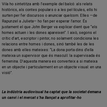
Vila ho sintetitza amb l’exemple del balcó: als relats
històrics, als contes populars o a les pel·lícules, ells hi
surten per fer discursos o anunciar quelcom. Elles —de
Rapunzel a Julieta— ho fan per esperar l’amor. És
justament el que John Berger va explicar dient que “els
homes actuen i les dones apareixen”. I això, segons el
crític d’art, escriptor i pintor, no solament condiciona les
relacions entre homes i dones, sinó també les de les
dones amb elles mateixes: “La dona porta dins d’ella
mateixa un supervisor que és masculí: la supervisada és
femenina. D’aquesta manera es converteix a si mateixa
en un objecte i particularment en un objecte visual: en una
visió”.
La indústria audiovisual ha captat que la societat demana
un canvi i el mercat s’ha llançat a aprofitar-ho