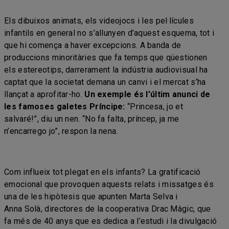
Els dibuixos animats, els videojocs i les pel·lícules
infantils en general no s’allunyen d’aquest esquema, tot i
que hi comença a haver excepcions. A banda de
produccions minoritàries que fa temps que qüestionen
els estereotips, darrerament la indústria audiovisual ha
captat que la societat demana un canvi i el mercat s’ha
llançat a aprofitar-ho.
Un exemple és l’últim anunci de
les famoses galetes Príncipe:
“Princesa, jo et
salvaré!”, diu un nen. “No fa falta, príncep, ja me
n’encarrego jo”, respon la nena.
Com influeix tot plegat en els infants? La gratificació
emocional que provoquen aquests relats i missatges és
una de les hipòtesis que apunten Marta Selva i
Anna Solà, directores de la cooperativa Drac Màgic, que
fa més de 40 anys que es dedica a l’estudi i la divulgació