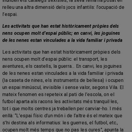
inunden els catàlegs sexistes, la seva feina ha posat en
relleu una altra dimensió dels jocs infantils: l’ocupació de
l’espai.
Les activitats que han estat històricament pròpies dels
nens ocupen molt d’espai públic; en canvi, les joguines
de les nenes estan vinculades a la vida familiar i privada
Les activitats que han estat històricament pròpies dels
nens ocupen molt d’espai públic: el transport, les
aventures, els castells, la guerra… En canvi, les joguines
de les nenes estan vinculades a la vida familiar i privada
(la caseta de nines, els instruments de bellesa) i ocupen
un espai minúscul, invisible i sense valor, segons Vila. El
mateix fenomen es repeteix al pati de l’escola, on el
futbol aparta als racons les activitats més tranquil·les,
tot i que molts centres ja treballen per canviar-ho. I més
enllà: “L’espai físic d’un món i de l’altre és el mateix que
s’hi destina als informatius: les guerres, el futbol, etc.,
ocupen molt més temps que no pas les cures”, apunta la