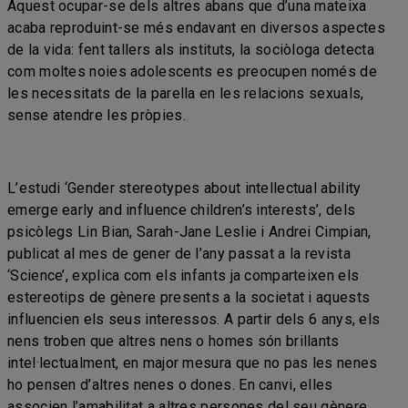
Aquest ocupar-se dels altres abans que d’una mateixa
acaba reproduint-se més endavant en diversos aspectes
de la vida: fent tallers als instituts, la sociòloga detecta
com moltes noies adolescents es preocupen només de
les necessitats de la parella en les relacions sexuals,
sense atendre les pròpies.
L’estudi ‘Gender stereotypes about intellectual ability
emerge early and influence children’s interests’, dels
psicòlegs Lin Bian, Sarah-Jane Leslie i Andrei Cimpian,
publicat al mes de gener de l’any passat a la revista
‘Science’, explica com els infants ja comparteixen els
estereotips de gènere presents a la societat i aquests
influencien els seus interessos. A partir dels 6 anys, els
nens troben que altres nens o homes són brillants
intel·lectualment, en major mesura que no pas les nenes
ho pensen d’altres nenes o dones. En canvi, elles
associen l’amabilitat a altres persones del seu gènere