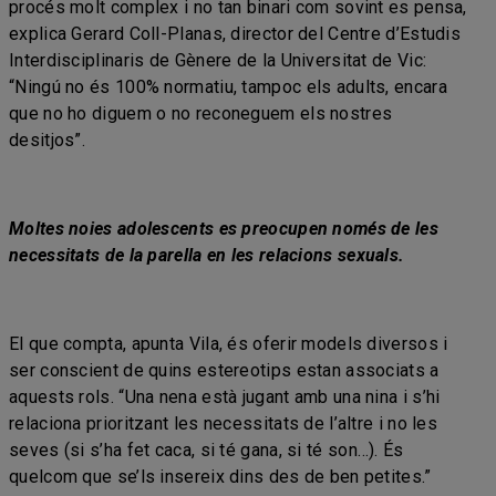
procés molt complex i no tan binari com sovint es pensa,
explica Gerard Coll-Planas, director del Centre d’Estudis
Interdisciplinaris de Gènere de la Universitat de Vic:
“Ningú no és 100% normatiu, tampoc els adults, encara
que no ho diguem o no reconeguem els nostres
desitjos”.
Moltes noies adolescents es preocupen només de les
necessitats de la parella en les relacions sexuals.
El que compta, apunta Vila, és oferir models diversos i
ser conscient de quins estereotips estan associats a
aquests rols. “Una nena està jugant amb una nina i s’hi
relaciona prioritzant les necessitats de l’altre i no les
seves (si s’ha fet caca, si té gana, si té son…). És
quelcom que se’ls insereix dins des de ben petites.”