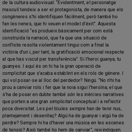
de la cultura audiovisual: “Evidentment, el personatge
masculí tendeix a ser el protagonista, de manera que els
congèneres s’hi identifiquen fàcilment, però també ho
fan les nenes, que hi veuen el model d’èxit”. Aquesta
identificació “es produeix bàsicament per com està
construïda la narració, que fa que una situació de
conflicte resolta violentament tingui com a final la
victòria d’un i, per tant, la gratificació emocional respecte
al que has viscut per transferència”. Si l’heroi guanya, tu
guanyes. I aquí és on hi ha la gran operació de
complicitat que s’acaba establint en els rols de gènere. I
qui vol posar-se al lloc del perdedor? Ningú. “No n’hi ha
prou a canviar rols i fer que la noia sigui l’heroïna; el que
s’ha de posar en dubte també són les inèrcies narratives
que porten a una gran simplicitat conceptual i a reflectir
poca diversitat. Les pel·lícules sempre han de tenir nus,
plantejament i desenllaç? Algú ha de guanyar i algú ha de
perdre? Sempre hi ha d’haver una música en les escenes
de tensió? Això també ho hem de canviar”, reivindiquen.