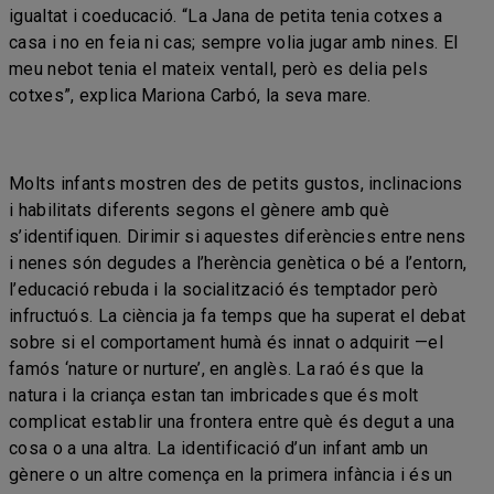
igualtat i coeducació. “La Jana de petita tenia cotxes a
casa i no en feia ni cas; sempre volia jugar amb nines. El
meu nebot tenia el mateix ventall, però es delia pels
cotxes”, explica Mariona Carbó, la seva mare.
Molts infants mostren des de petits gustos, inclinacions
i habilitats diferents segons el gènere amb què
s’identifiquen. Dirimir si aquestes diferències entre nens
i nenes són degudes a l’herència genètica o bé a l’entorn,
l’educació rebuda i la socialització és temptador però
infructuós. La ciència ja fa temps que ha superat el debat
sobre si el comportament humà és innat o adquirit —el
famós ‘nature or nurture’, en anglès. La raó és que la
natura i la criança estan tan imbricades que és molt
complicat establir una frontera entre què és degut a una
cosa o a una altra. La identificació d’un infant amb un
gènere o un altre comença en la primera infància i és un