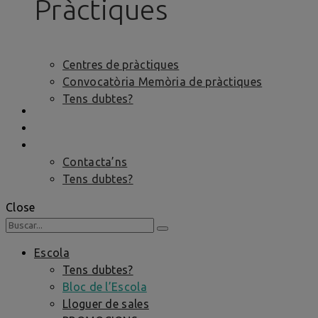
Pràctiques
Centres de pràctiques
Convocatòria Memòria de pràctiques
Tens dubtes?
BORSA DE TREBALL
FORMACIÓ PER A ENTITATS
CONCTACTE
Contacta’ns
Tens dubtes?
Close
Escola
Tens dubtes?
Bloc de l’Escola
Lloguer de sales