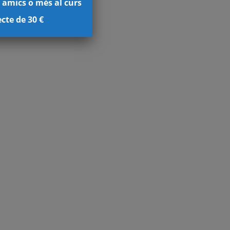
 amics o més al curs
cte de 30 €