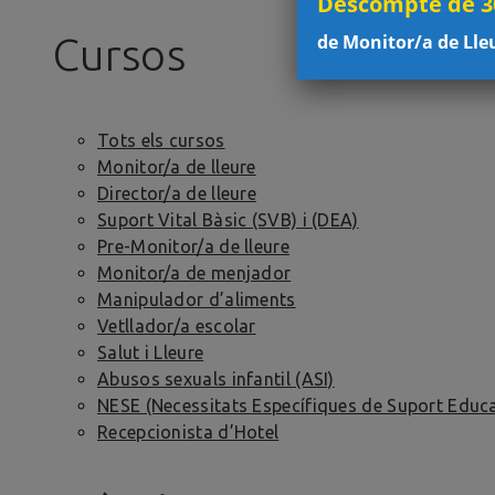
Descompte de 30
de Monitor/a de Lle
Cursos
Tots els cursos
Monitor/a de lleure
Director/a de lleure
Suport Vital Bàsic (SVB) i (DEA)
Pre-Monitor/a de lleure
Monitor/a de menjador
Manipulador d’aliments
Vetllador/a escolar
Salut i Lleure
Abusos sexuals infantil (ASI)
NESE (Necessitats Específiques de Suport Educa
Recepcionista d’Hotel