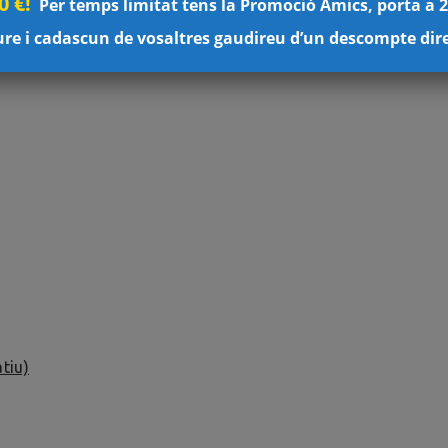
 €!
Per temps limitat tens la Promoció Amics, porta a 2
ure i cadascun de vosaltres gaudireu d’un descompte dire
tiu)