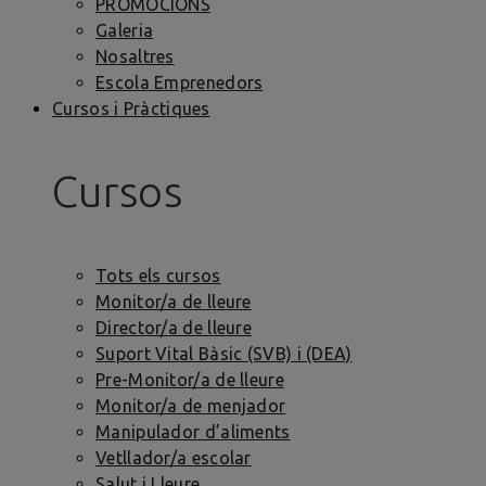
PROMOCIONS
Galeria
Nosaltres
Escola Emprenedors
Cursos i Pràctiques
Cursos
Tots els cursos
Monitor/a de lleure
Director/a de lleure
Suport Vital Bàsic (SVB) i (DEA)
Pre-Monitor/a de lleure
Monitor/a de menjador
Manipulador d’aliments
Vetllador/a escolar
Salut i Lleure