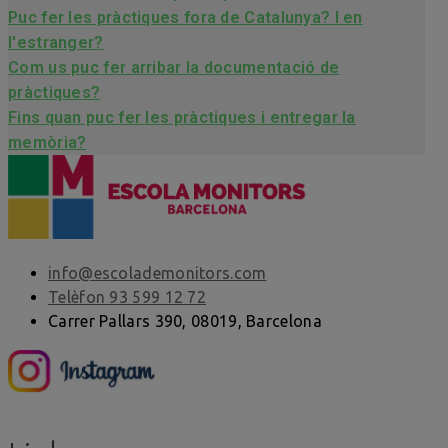
Puc fer les pràctiques fora de Catalunya? I en
l'estranger?
Com us puc fer arribar la documentació de
pràctiques?
Fins quan puc fer les pràctiques i entregar la
memòria?
info@escolademonitors.com
Telèfon 93 599 12 72
Carrer Pallars 390, 08019, Barcelona