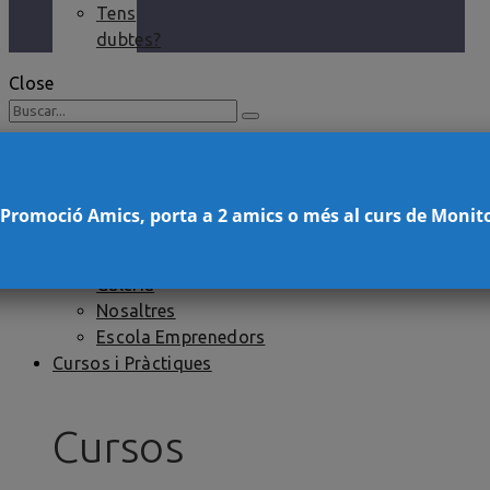
Tens
dubtes?
Close
Escola
Tens dubtes?
Bloc de l’Escola
 Promoció Amics, porta a 2 amics o més al curs de Monit
Lloguer de sales
PROMOCIONS
Galeria
Nosaltres
Escola Emprenedors
Cursos i Pràctiques
Cursos