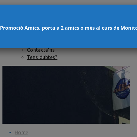
Centres de pràctiques
Convocatòria Memòria de pràctiques
Tens dubtes?
 Promoció Amics, porta a 2 amics o més al curs de Monit
Borsa de treball
Formació per a entitats
Conctacte
Contacta’ns
Tens dubtes?
Home